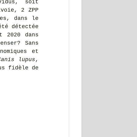
idus, soit 
voie, 2 ZPP 
es, dans le 
té détectée 
t 2020 dans 
enser? Sans 
omiques et 
Canis lupus
, 
s fidèle de 