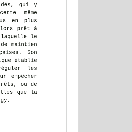
dés, qui y 
ette même 
us en plus 
lors prêt à 
laquelle le 
de maintien 
aises. Son 
que établie 
guler les 
ur empêcher 
rêts, ou de 
voir des maladies se propager chez ces populations, telles que la 
rgy.