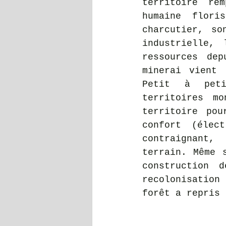
territoire re
humaine flori
charcutier, so
industrielle, 
ressources dep
minerai vient 
Petit à peti
territoires m
territoire pou
confort (élect
contraignant,
terrain. Même 
construction 
recolonisation 
forêt a repris 