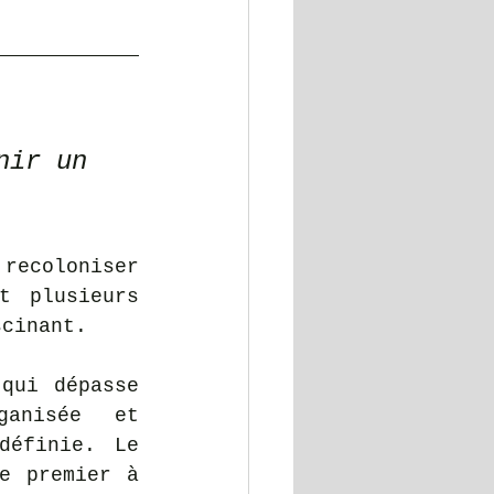
nir un 
recoloniser 
 plusieurs 
scinant.
qui dépasse 
anisée et 
éfinie. Le 
e premier à 