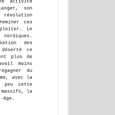
e activité 
anger, son 
révolution 
eminer ces 
loiter. Le 
nordiques. 
ation des 
déserté ce 
nt plus de 
vail moins 
egagner du 
me, avec la 
 peu cette 
massifs, la 
n-âge.