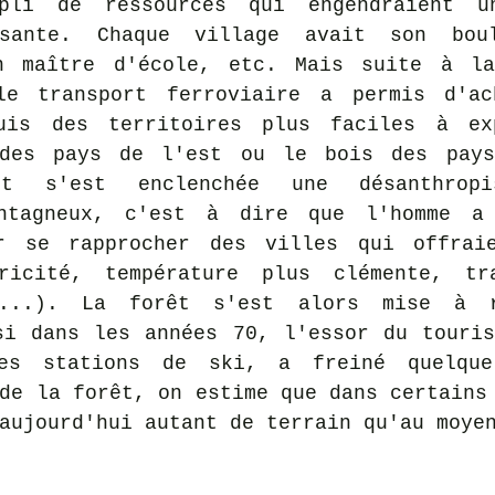
mpli de ressources qui engendraient un
ssante. Chaque village avait son boul
n maître d'école, etc. Mais suite à la 
le transport ferroviaire a permis d'ach
uis des territoires plus faciles à exp
des pays de l'est ou le bois des pays 
t s'est enclenchée une désanthropis
ontagneux, c'est à dire que l'homme a 
r se rapprocher des villes qui offraie
ricité, température plus clémente, tra
 ...). La forêt s'est alors mise à r
si dans les années 70, l'essor du touris
des stations de ski, a freiné quelque
de la forêt, on estime que dans certains 
aujourd'hui autant de terrain qu'au moye