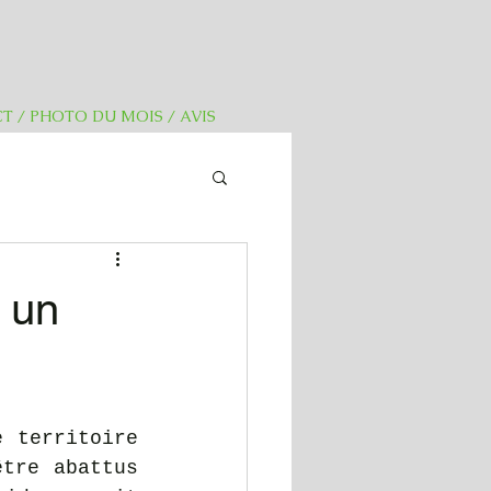
T / PHOTO DU MOIS / AVIS
 un
 territoire 
tre abattus 