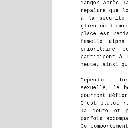
manger après l
repaître que lo
à la sécurité 
(lieu où dormir
place est remi
femelle alpha
prioritaire c
participent à 
meute, ainsi qu
Cependant, lo
sexuelle, le b
pourront défier
C'est plutôt r
la meute et p
parfois accompa
Ce comportement